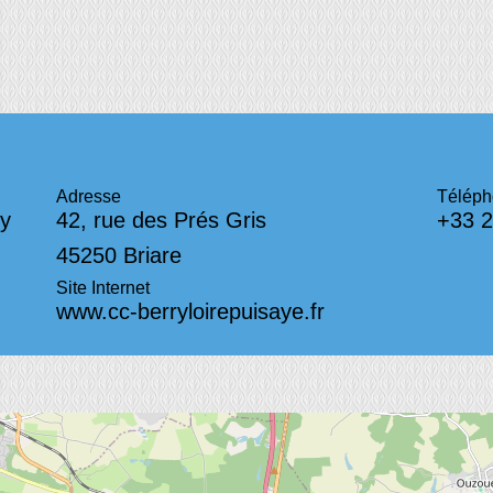
u
Adresse
Télép
y
42, rue des Prés Gris
+33 2
45250 Briare
Site Internet
www.cc-berryloirepuisaye.fr