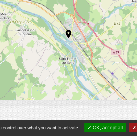
location_on
Contactez-nous
 control over what you want to activate
OK, accept all